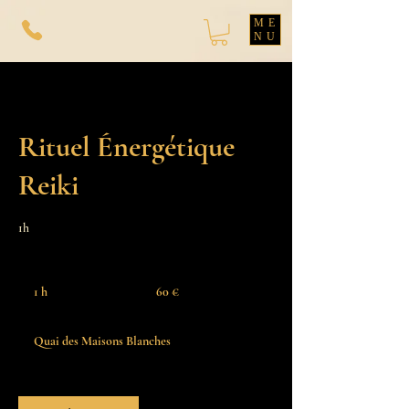
ME
NU
Rituel Énergétique
Reiki
1h
60
euros
1 h
1
60 €
Quai des Maisons Blanches