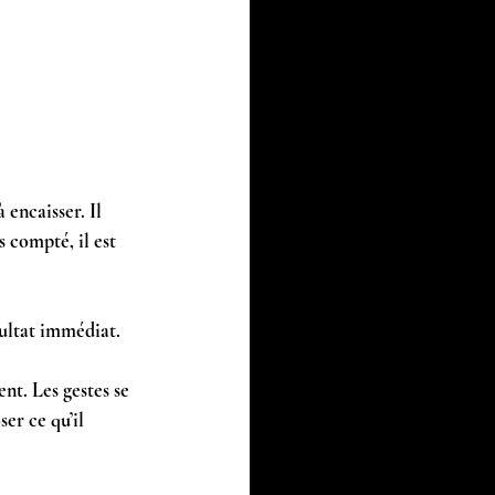
encaisser. Il 
 compté, il est 
ultat immédiat. 
nt. Les gestes se 
er ce qu’il 