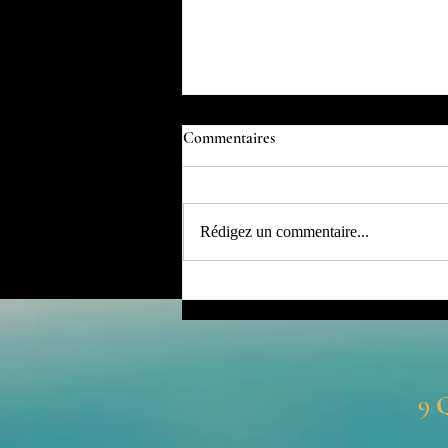
Commentaires
Rédigez un commentaire...
Formation massage à Tours : la
Maitrise du toucher à l’Institut
Vanessa M
9
Q