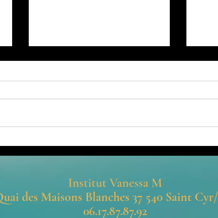
La ju
Soin du visage en institut :
pourquoi choisir un soin
professionnel adapté à votre peau
Institut Vanessa M
uai des Maisons Blanches 37 540 Saint Cyr
06.17.87.87.92