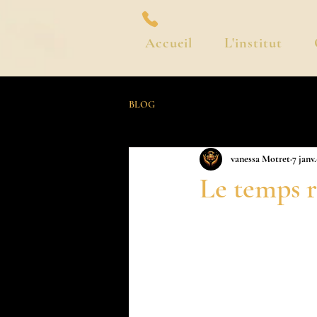
Accueil
L'institut
BLOG
vanessa Motret
7 janv.
Le temps 